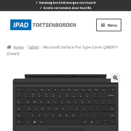
✓ Vandaag besteld morgen verstuurd
✓ Gratis verzenden door heel NL
Ga
Ga
Menu
door
naar
naar
de
Home
navigatie
inhoud
Home
Tablet
Microsoft Surface Pro Type Cover QWERTY
Submen
(Zwart)
Apple
uitvouw
Submen
Tablets & Accessoires
uitvouw
Activity tracker & Smartwaches
🔍
Contact