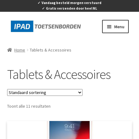
✓ Vandaag besteld morgen verstuurd
✓ Gratis verzenden door heel NL
Ga
Ga
Menu
door
naar
naar
de
Home
navigatie
inhoud
Home
Tablets & Accessoires
Submen
Apple
uitvouw
Tablets & Accessoires
Submen
Tablets & Accessoires
uitvouw
Activity tracker & Smartwaches
Toont alle 11 resultaten
Contact