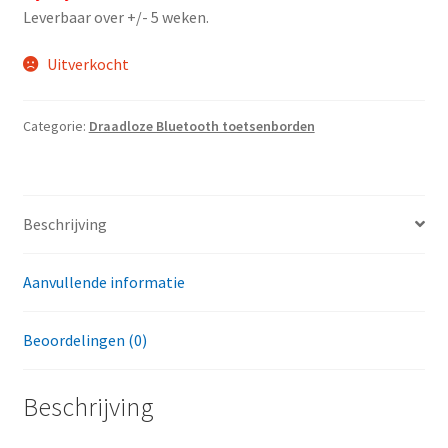
was:
is:
Leverbaar over +/- 5 weken.
€49.95.
€24.95.
Uitverkocht
Categorie:
Draadloze Bluetooth toetsenborden
Beschrijving
Aanvullende informatie
Beoordelingen (0)
Beschrijving