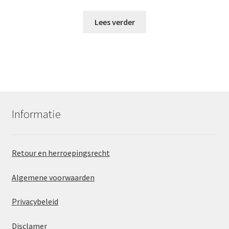
prijs
prijs
was:
is:
Lees verder
€49.95.
€24.95.
Informatie
Retour en herroepingsrecht
Algemene voorwaarden
Privacybeleid
Disclamer