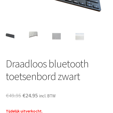
Draadloos bluetooth
toetsenbord zwart
Oorspronkelijke
Huidige
€
49.95
€
24.95
incl. BTW
prijs
prijs
Tijdelijk uitverkocht.