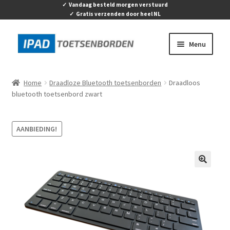
✓ Vandaag besteld morgen verstuurd
✓ Gratis verzenden door heel NL
Ga
Ga
Menu
door
naar
naar
de
Home
navigatie
inhoud
Home
Draadloze Bluetooth toetsenborden
Draadloos
Submen
bluetooth toetsenbord zwart
Apple
uitvouw
Submen
Tablets & Accessoires
AANBIEDING!
uitvouw
Activity tracker & Smartwaches
🔍
Contact