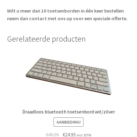
Wilt u meer dan 10 toetsenborden in één keer bestellen
neem dan contact met ons op voor een speciale offerte.
Gerelateerde producten
Draadloos bluetooth toetsenbord wit/zilver
AANBIEDING!
Oorspronkelijke
Huidige
€
49.95
€
24.95
incl. BTW